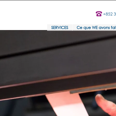
+852 
SERVICES
Ce que WE avons fai