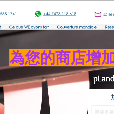
3588 1741
+44 7428 118 618
sales
t
Ce que WE avons fait
Couverture mondiale
Rése
​為您的商店增
pLan