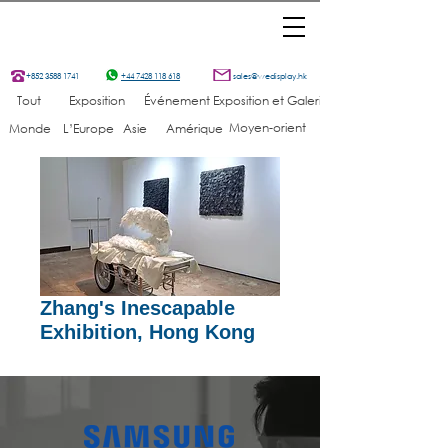
+852 3588 1741
+44 7428 118 618
sales@wedisplay.hk
Tout
Exposition
Événement
Exposition et Galerie
Moyen-orient
Monde
L’Europe
Asie
Amérique
Zhang's Inescapable
Exhibition, Hong Kong