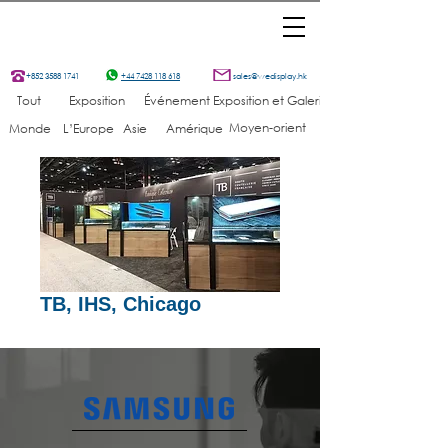
+852 3588 1741
+44 7428 118 618
sales@wedisplay.hk
Tout
Exposition
Événement
Exposition et Galerie
Moyen-orient
Monde
L’Europe
Asie
Amérique
TB, IHS, Chicago