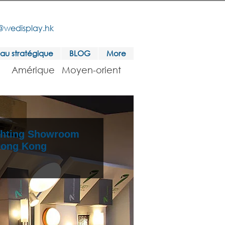
@wedisplay.hk
au stratégique
BLOG
More
Amérique
Moyen-orient
ghting Showroom
 Hong Kong