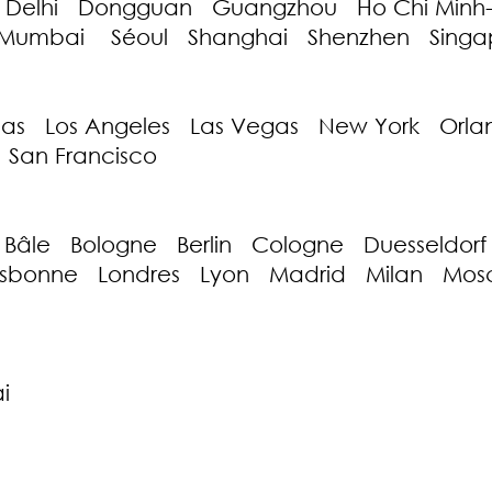
 Delhi Dongguan Guangzhou Ho Chi Minh-
umbai Séoul Shanghai Shenzhen Singap
as Los Angeles Las Vegas New York Orla
 San Francisco
âle Bologne Berlin Cologne Duesseldorf F
Lisbonne Londres Lyon Madrid Milan M
e
i