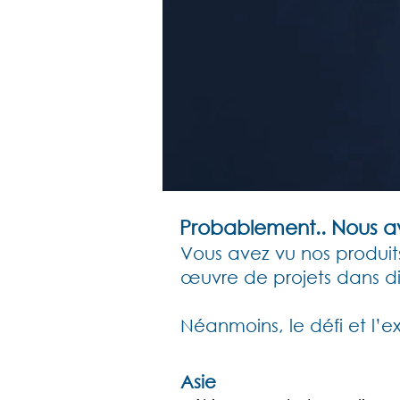
Probablement.. Nous avo
Vous avez vu nos produits
œuvre de projets dans diff
Néanmoins, le défi et l’e
Asie