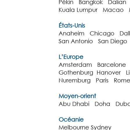
Pékin Bangkok Dalian
Kuala Lumpur Macao M
États-Unis
Anaheim Chicago Dall
San Antonio San Diego
L’Europe
Amsterdam Barcelone B
Gothenburg Hanover 
Nuremburg Paris Rom
Moyen-orient
Abu Dhabi Doha Duba
Océanie
Melbourne Sydney