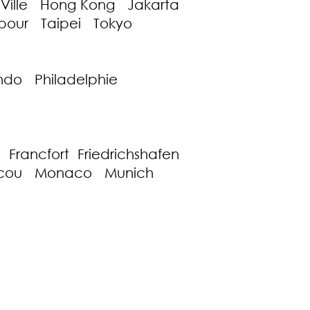
Ville Hong Kong Jakarta
our Taipei Tokyo
ndo Philadelphie
rancfort Friedrichshafen
oscou Monaco Munich