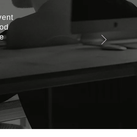
vent
ood
he