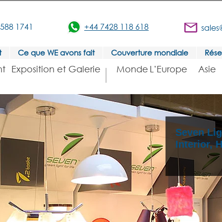
3588 1741
+44 7428 118 618
sales
t
Ce que WE avons fait
Couverture mondiale
Rése
t
Exposition et Galerie
Monde
L’Europe
Asie
Seven Li
Interior,