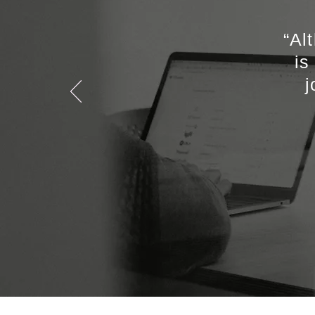
“Al
is
j