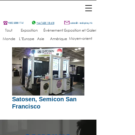
+852 3588 1741
+44 7428 118 618
sales@wedisplay.hk
Tout
Exposition
Événement
Exposition et Galerie
Moyen-orient
Monde
L’Europe
Asie
Amérique
Satosen, Semicon San
Francisco