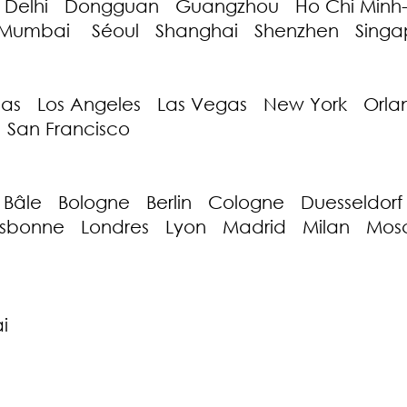
 Delhi Dongguan Guangzhou Ho Chi Minh-
umbai Séoul Shanghai Shenzhen Singap
as Los Angeles Las Vegas New York Orla
 San Francisco
âle Bologne Berlin Cologne Duesseldorf F
Lisbonne Londres Lyon Madrid Milan M
e
i