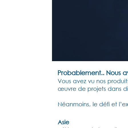
Probablement.. Nous avo
Vous avez vu nos produits
œuvre de projets dans diff
Néanmoins, le défi et l’e
Asie