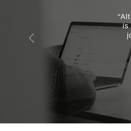
“Al
is
j