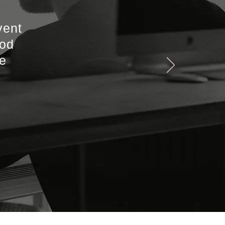
vent
ood
he