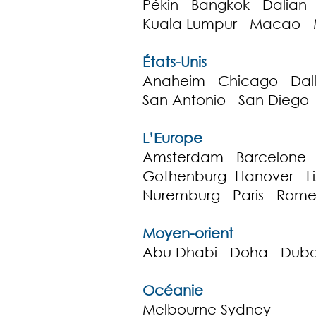
Pékin Bangkok Dalian
Kuala Lumpur Macao M
États-Unis
Anaheim Chicago Dall
San Antonio San Diego
L’Europe
Amsterdam Barcelone B
Gothenburg Hanover 
Nuremburg Paris Rom
Moyen-orient
Abu Dhabi Doha Duba
Océanie
Melbourne Sydney