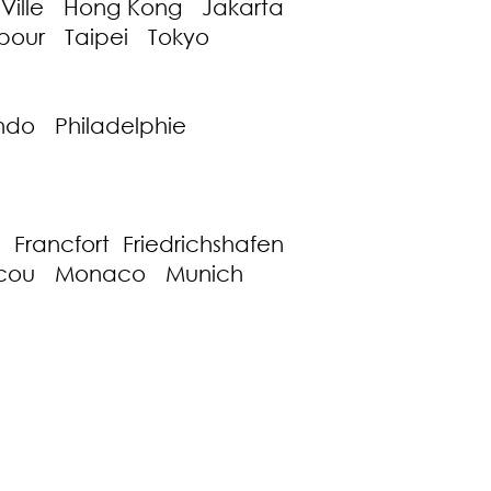
Ville Hong Kong Jakarta
our Taipei Tokyo
ndo Philadelphie
rancfort Friedrichshafen
oscou Monaco Munich