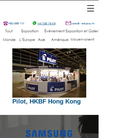
+852 3588 1741
+44 7428 118 618
sales@wedisplay.hk
Tout
Exposition
Événement
Exposition et Galerie
Moyen-orient
Monde
L’Europe
Asie
Amérique
Pilot, HKBF Hong Kong