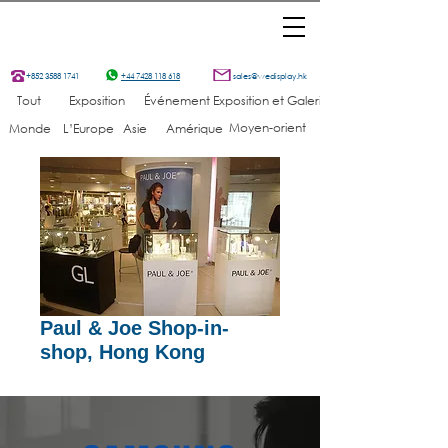
+852 3588 1741
+44 7428 118 618
sales@wedisplay.hk
Tout
Exposition
Événement
Exposition et Galerie
Moyen-orient
Monde
L’Europe
Asie
Amérique
Paul & Joe Shop-in-
shop, Hong Kong