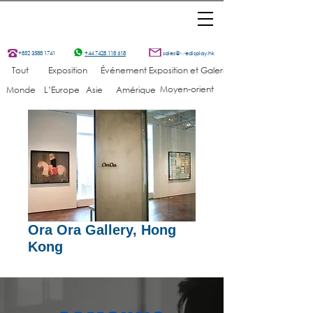
+852 3588 1741
+44 7428 118 618
sales@wedisplay.hk
Tout
Exposition
Événement
Exposition et Galerie
Moyen-orient
Monde
L’Europe
Asie
Amérique
Ora Ora Gallery, Hong
Kong