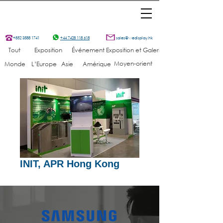
+852 3588 1741
+44 7428 118 618
sales@wedisplay.hk
Tout
Exposition
Événement
Exposition et Galerie
Moyen-orient
Monde
L’Europe
Asie
Amérique
INIT, APR Hong Kong