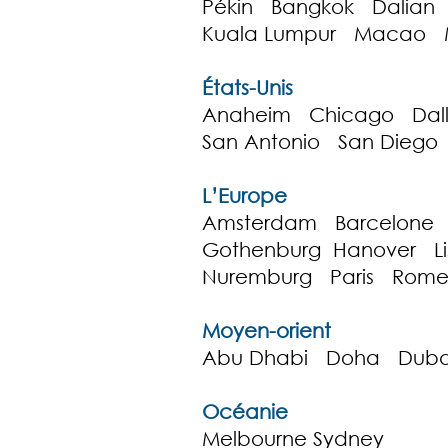
Pékin Bangkok Dalian
Kuala Lumpur Macao M
États-Unis
Anaheim Chicago Dall
San Antonio San Diego
L’Europe
Amsterdam Barcelone B
Gothenburg Hanover 
Nuremburg Paris Rom
Moyen-orient
Abu Dhabi Doha Duba
Océanie
Melbourne Sydney