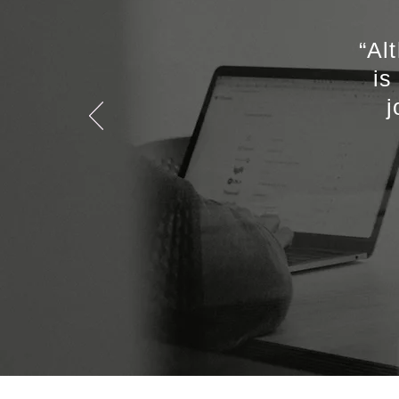
“Al
is
j