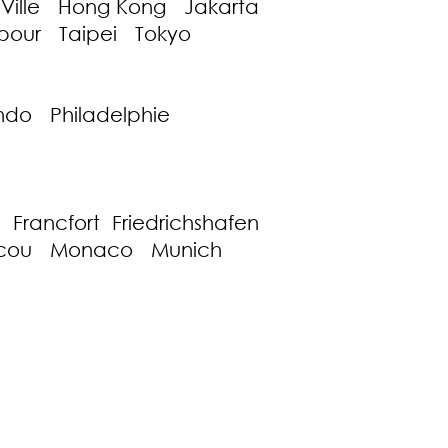
Ville Hong Kong Jakarta
our Taipei Tokyo
ndo Philadelphie
rancfort Friedrichshafen
oscou Monaco Munich