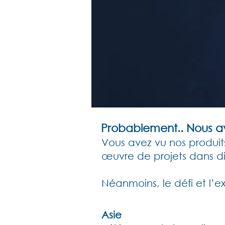
Probablement.. Nous avo
Vous avez vu nos produits
œuvre de projets dans diff
Néanmoins, le défi et l’e
Asie