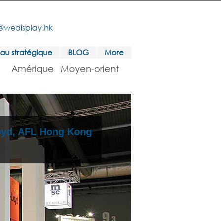
@wedisplay.hk
au stratégique
BLOG
More
Amérique
Moyen-orient
oyd, AFL Hong Kong