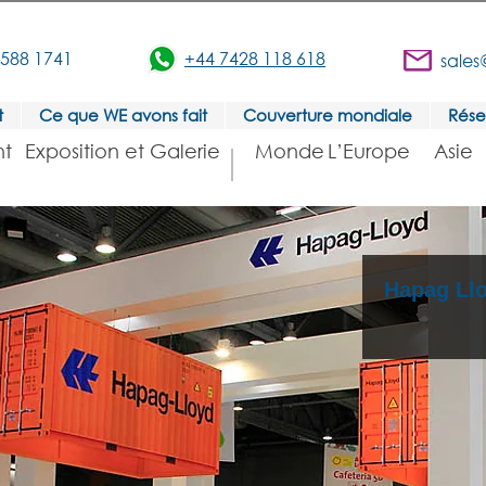
3588 1741
+44 7428 118 618
sales
t
Ce que WE avons fait
Couverture mondiale
Rése
t
Exposition et Galerie
Monde
L’Europe
Asie
Hapag Ll