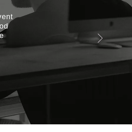
vent
ood
he