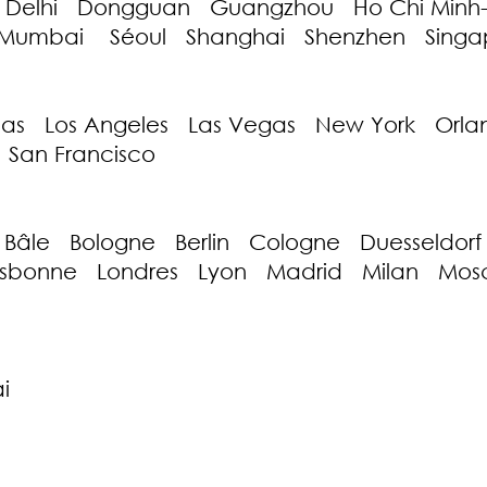
 Delhi Dongguan Guangzhou Ho Chi Minh-
umbai Séoul Shanghai Shenzhen Singap
as Los Angeles Las Vegas New York Orla
 San Francisco
âle Bologne Berlin Cologne Duesseldorf F
Lisbonne Londres Lyon Madrid Milan M
e
i