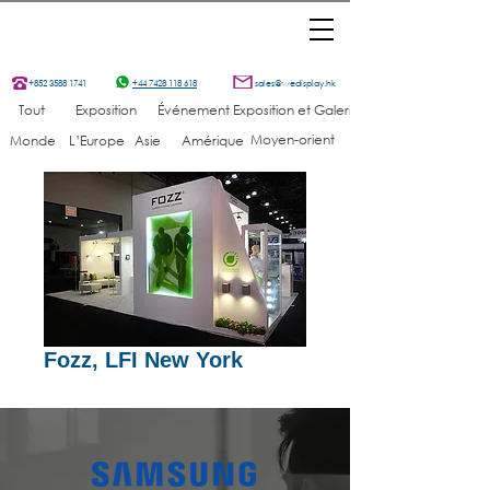
+852 3588 1741
+44 7428 118 618
sales@wedisplay.hk
Tout
Exposition
Événement
Exposition et Galerie
Moyen-orient
Monde
L’Europe
Asie
Amérique
Fozz, LFI New York