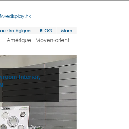
@wedisplay.hk
au stratégique
BLOG
More
Amérique
Moyen-orient
room Interior,
ng