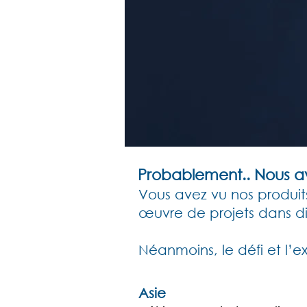
Probablement.. Nous avo
Vous avez vu nos produits
œuvre de projets dans diff
Néanmoins, le défi et l’e
Asie