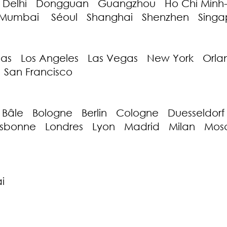
 Delhi Dongguan Guangzhou Ho Chi Minh-
umbai Séoul Shanghai Shenzhen Singap
as Los Angeles Las Vegas New York Orla
 San Francisco
âle Bologne Berlin Cologne Duesseldorf F
Lisbonne Londres Lyon Madrid Milan M
e
i