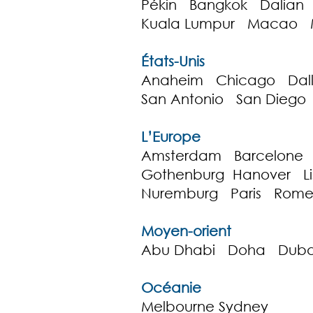
Pékin Bangkok Dalian
Kuala Lumpur Macao M
États-Unis
Anaheim Chicago Dall
San Antonio San Diego
L’Europe
Amsterdam Barcelone B
Gothenburg Hanover 
Nuremburg Paris Rom
Moyen-orient
Abu Dhabi Doha Duba
Océanie
Melbourne Sydney