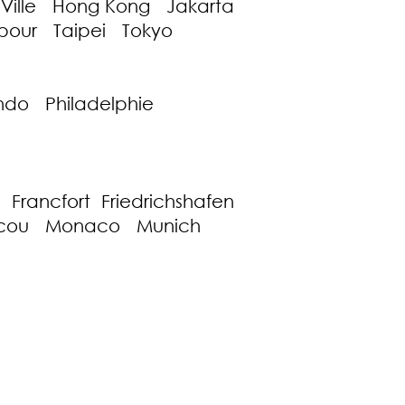
Ville Hong Kong Jakarta
our Taipei Tokyo
ndo Philadelphie
rancfort Friedrichshafen
oscou Monaco Munich