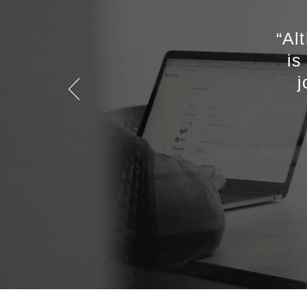
“Al
is
j