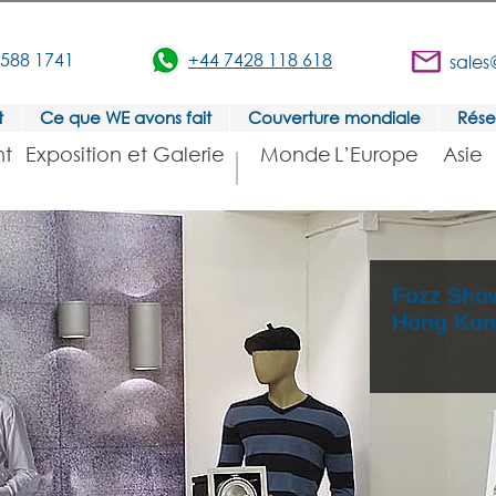
3588 1741
+44 7428 118 618
sales
t
Ce que WE avons fait
Couverture mondiale
Rése
t
Exposition et Galerie
Monde
L’Europe
Asie
Fozz Show
Hong Ko