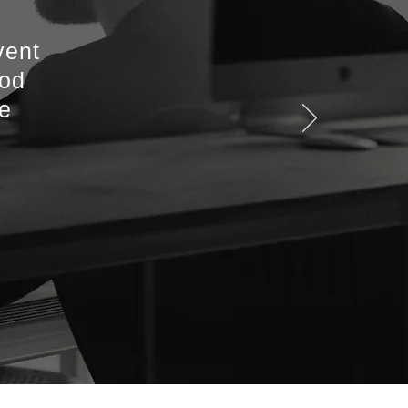
vent
ood
he