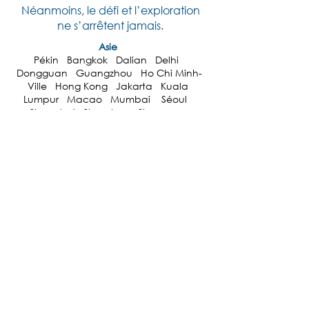
Néanmoins, le défi et l’exploration
ne s’arrêtent jamais.
Asie
Pékin Bangkok Dalian Delhi
Dongguan Guangzhou Ho Chi Minh-
Ville Hong Kong Jakarta Kuala
Lumpur Macao Mumbai Séoul
Shanghai Shenzhen Singapour
Taipei Tokyo
États-Unis
Anaheim Chicago Dallas Los
Angeles Las Vegas New York
Orlando Philadelphie
San Antonio San Diego San
Francisco
L’Europe
Amsterdam Barcelone Bâle Bologne
Berlin Cologne Duesseldorf Francfort
Friedrichshafen Gothenburg Hanover
Lisbonne Londres Lyon Madrid
Milan Moscou Monaco Munich