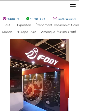
+852 3588 1741
+44 7428 118 618
sales@wedisplay.hk
Tout
Exposition
Événement
Exposition et Galerie
Moyen-orient
Monde
L’Europe
Asie
Amérique