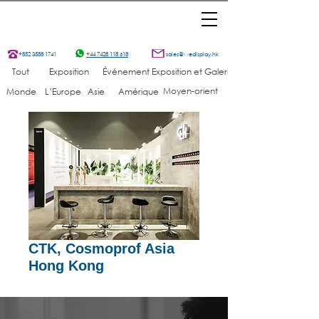
+852 3588 1741
+44 7428 118 618
sales@wedisplay.hk
Tout
Exposition
Événement
Exposition et Galerie
Moyen-orient
Monde
L’Europe
Asie
Amérique
CTK, Cosmoprof Asia
Hong Kong