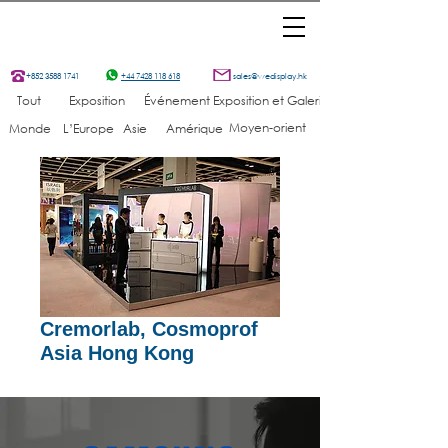
+852 3588 1741
+44 7428 118 618
sales@wedisplay.hk
Tout
Exposition
Événement
Exposition et Galerie
Moyen-orient
Monde
L’Europe
Asie
Amérique
Cremorlab, Cosmoprof
Asia Hong Kong