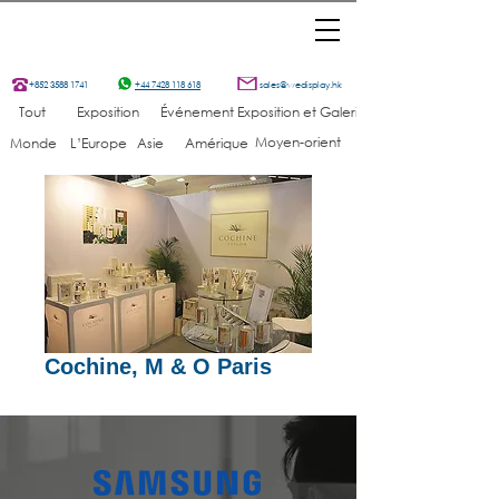
+852 3588 1741
+44 7428 118 618
sales@wedisplay.hk
Tout
Exposition
Événement
Exposition et Galerie
Moyen-orient
Monde
L’Europe
Asie
Amérique
Cochine, M & O Paris